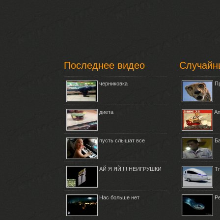
Последнее видео
Случайн
черниковка
П
диета
An
пусть слышат все
Б
АЙ Я ЯЙ !!! НЕИГРУШКИ
Tr
Нас больше нет
Р