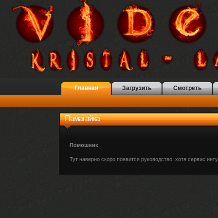
Главная
Загрузить
Смотреть
Памагайка
Помошник
Тут наверно скоро появится руководство, хотя сервис инт