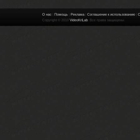
О нас
|
Помощь
|
Реклама
|
Соглашение к использованию
|
С
Copyright © 2010
VideoKriLab
. Все права защищены.