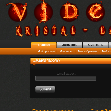
Главная
Загрузить
Смотреть
Мой профиль
|
Мое видео
|
Мое избранное
|
Мой пл
Забыли пароль?
Email адрес: