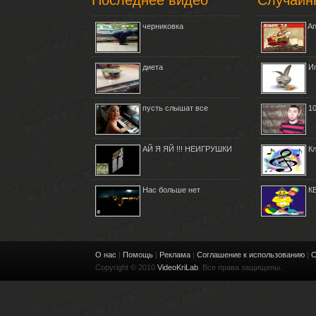
Последнее видео
Случайн
черниковка
An
диета
И
пусть слышат все
1
АЙ Я ЯЙ !!! НЕИГРУШКИ
К
Нас больше нет
К
О нас
|
Помощь
|
Реклама
|
Соглашение к использованию
|
С
Copyright © 2010
VideoKriLab
. Все права защищены.