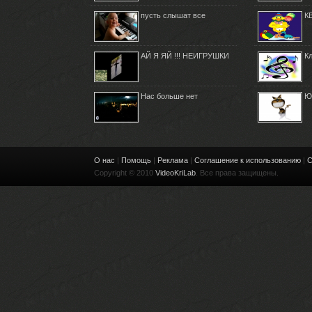
пусть слышат все
К
АЙ Я ЯЙ !!! НЕИГРУШКИ
К
Нас больше нет
Ю
О нас
|
Помощь
|
Реклама
|
Соглашение к использованию
|
С
Copyright © 2010
VideoKriLab
. Все права защищены.