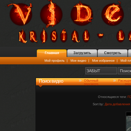
Главная
Загрузить
Смотреть
Мой профиль
|
Мое видео
|
Мое избранное
|
Мой пл
Поиск видео
Обычный
Расишр
просмотр
про
Относящиеся теги:
Г
Sort by:
Дата добавления