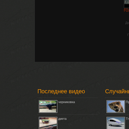
ГО
До
П
Последнее видео
Случайн
черниковка
П
диета
Tr