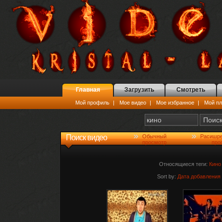
Главная
Загрузить
Смотреть
Мой профиль
|
Мое видео
|
Мое избранное
|
Мой пл
Поиск видео
Обычный
Расишр
просмотр
про
Относящиеся теги:
Кино
Sort by:
Дата добавления