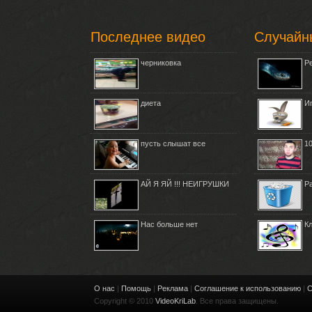
Последнее видео
Случайн
черниковка
Р
диета
И
пусть слышат все
1
АЙ Я ЯЙ !!! НЕИГРУШКИ
Р
Нас больше нет
К
О нас
|
Помощь
|
Реклама
|
Соглашение к использованию
|
С
Copyright © 2010
VideoKriLab
. Все права защищены.