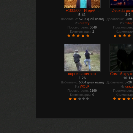
+100500 - Индий...
Zvezda po i
5:41
3:2
Добавлено:
5703 дней назад
Добавлено:
5788 
Из
crazzy
Из
mihap
Просмотрено:
3649
Просмотрено
Комментарии:
2
Комментар
парни зажигают
Самый круто
2:26
10:14
Добавлено:
5684 дней назад
Добавлено:
5726 
Из
WOLF
Из
craz
Просмотрено:
2169
Просмотрено
Комментарии:
0
Комментар