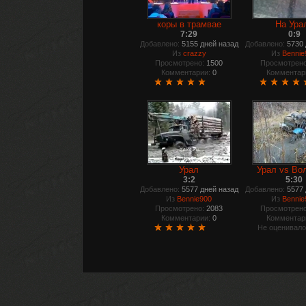
коры в трамвае
На Ура
7:29
0:9
Добавлено:
5155 дней назад
Добавлено:
5730 
Из
crazzy
Из
Bennie
Просмотрено:
1500
Просмотрено
Комментарии:
0
Комментар
Урал
Урал vs Вол
3:2
5:30
Добавлено:
5577 дней назад
Добавлено:
5577 
Из
Bennie900
Из
Bennie
Просмотрено:
2083
Просмотрено
Комментарии:
0
Комментар
Не оценивал