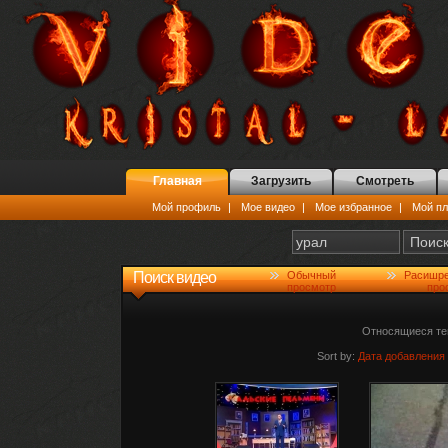
Главная
Загрузить
Смотреть
Мой профиль
|
Мое видео
|
Мое избранное
|
Мой пл
Поиск видео
Обычный
Расишр
просмотр
про
Относящиеся те
Sort by:
Дата добавления