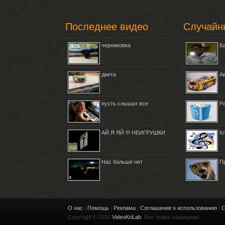
Последнее видео
Случайн
черниковка
Б
диета
А
пусть слышат все
Р
АЙ Я ЯЙ !!! НЕИГРУШКИ
К
Нас больше нет
П
О нас
|
Помощь
|
Реклама
|
Соглашение к использованию
|
С
Copyright © 2010
VideoKriLab
. Все права защищены.