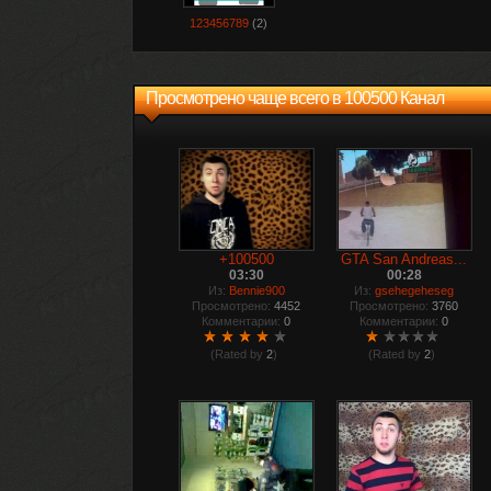
123456789
(2)
Просмотрено чаще всего в 100500 Канал
+100500
GTA San Andreas...
03:30
00:28
Из:
Bennie900
Из:
gsehegeheseg
Просмотрено:
4452
Просмотрено:
3760
Комментарии:
0
Комментарии:
0
(Rated by
2
)
(Rated by
2
)