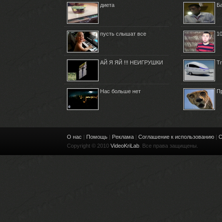
диета
Б
пусть слышат все
1
АЙ Я ЯЙ !!! НЕИГРУШКИ
Tr
Нас больше нет
П
О нас
|
Помощь
|
Реклама
|
Соглашение к использованию
|
С
Copyright © 2010
VideoKriLab
. Все права защищены.