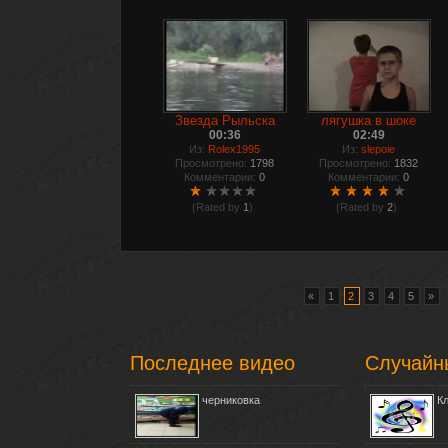
Звезда Рыльска
лягушка в шоке
00:36
02:49
Из:
Rolex1995
Из:
slepoie
Просмотрено:
1798
Просмотрено:
1832
Комментарии:
0
Комментарии:
0
(Rated by
1
)
(Rated by
2
)
«
1
2
3
4
5
»
Последнее видео
Случайн
черниковка
К