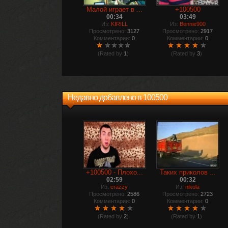
Малой играет в ...
+100500
00:34
03:49
Из:
KIRILL
Из:
Bennie900
Просмотрено:
3127
Просмотрено:
2917
Комментарии:
0
Комментарии:
0
(Rated by
1
)
(Rated by
3
)
Недавно добавлено в 100500
+100500 - Плохо...
Таких приколов ...
02:59
00:32
Из:
crazzy
Из:
nikola
Просмотрено:
2586
Просмотрено:
2723
Комментарии:
0
Комментарии:
0
(Rated by
2
)
(Rated by
1
)