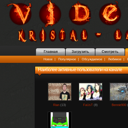
Главная
Загрузить
Смотреть
Новое
|
Популярное
|
Обсуждаемое
|
Любимое
|
Наиболее активные пользователи на канале
Rian
(13)
FaUsT
(8)
Bennie900
(