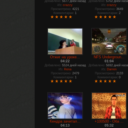
Добавлено:
5677 дней назад
Добавлено:
5702 дней наз
Из:
crazzy
Из:
crazzy
Просмотрено:
4221
Просмотрено:
3649
Комментарии:
1
Комментарии:
2
Отжиг на уроке...
NFS Undergroun...
04:22
01:04
Добавлено:
5524 дней назад
Добавлено:
5692 дней наз
Из:
Rena
Из:
Darren
Просмотрено:
2479
Просмотрено:
2133
Комментарии:
1
Комментарии:
0
Кендра зачитал...
+100500 - Оба ...
04:13
05:32