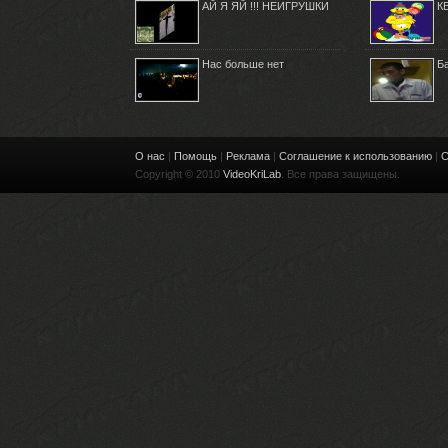
АЙ Я ЯЙ !!! НЕИГРУШКИ
К
Нас больше нет
Б
О нас
|
Помощь
|
Реклама
|
Соглашение к использованию
|
С
Copyright © 2010
VideoKriLab
. Все права защищены.