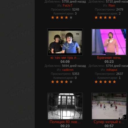
Добавлено:
5758 дней назад
Добавлено:
5710 дней наз
Из:
FaUsT
Из:
Rian
Просмотрено:
5248
Просмотрено:
2479
Комментарии:
3
Комментарии:
2
ю тач ми тра л...
Брачная ночь
04:09
05:23
Добавлено:
5694 дней назад
Добавлено:
5754 дней наз
Из:
radikmn
Из:
mihaput
Просмотрено:
5353
Просмотрено:
2637
Комментарии:
0
Комментарии:
1
Полиция 80 лев...
Супер хитрый х...
00:23
00:57