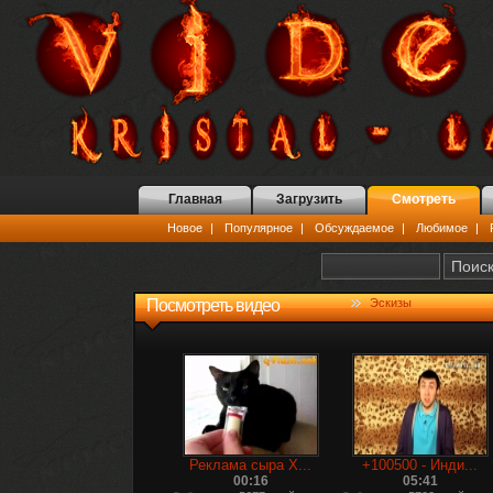
Главная
Загрузить
Смотреть
Новое
|
Популярное
|
Обсуждаемое
|
Любимое
|
Посмотреть видео
Эскизы
Реклама сыра Х...
+100500 - Инди...
00:16
05:41