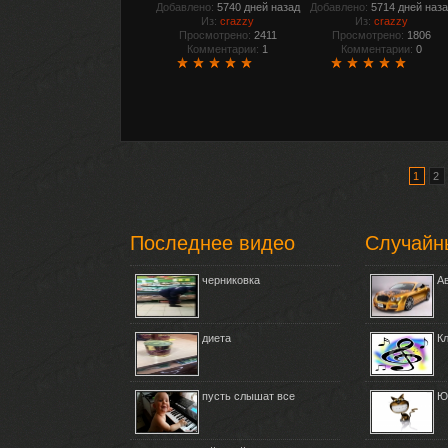
Добавлено:
5740 дней назад
Добавлено:
5714 дней наз
Из:
crazzy
Из:
crazzy
Просмотрено:
2411
Просмотрено:
1806
Комментарии:
1
Комментарии:
0
1
2
Последнее видео
Случайн
черниковка
А
диета
К
пусть слышат все
Ю