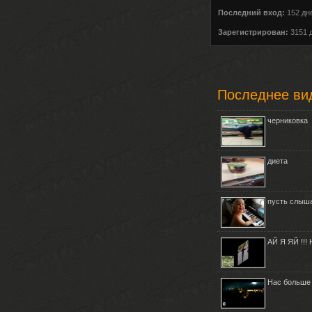
Последний вход:
152 дн
Зарегистрирован:
3151 
Последнее ви
черниковка
диета
пусть слыша
АЙ Я ЯЙ !!
Нас больше