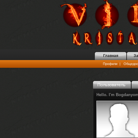
Главная
За
Профили
|
Общедост
Пользователь
Hello. I'm Bogdanyom