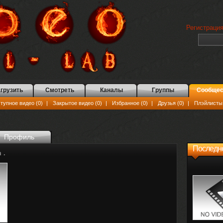
Регистраци
грузить
Смотреть
Каналы
Группы
Сообщес
упное видео (0)
|
Закрытое видео (0)
|
Избранное (0)
|
Друзья (0)
|
Плэйлисты 
Профиль
Последн
 .