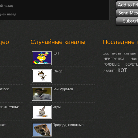
ей назад
дней назад
део
Случайные каналы
Последние 
КВН
док
пусть
слышат
НЕИГРУШКИ
Нас
ГОЛУБЫЕ
БЕРЕТ
кот
ЗАБЫТ
Юмор
т все
Бай Муратов
! НЕИГРУШКИ
Игры
 нет
Природа, животные