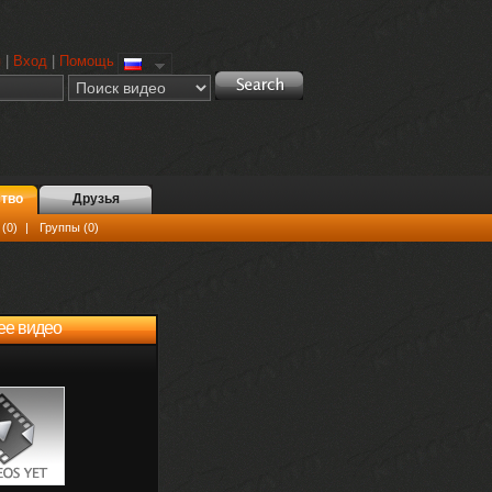
я
|
Вход
|
Помощь
тво
Друзья
(0)
|
Группы (0)
ее видео