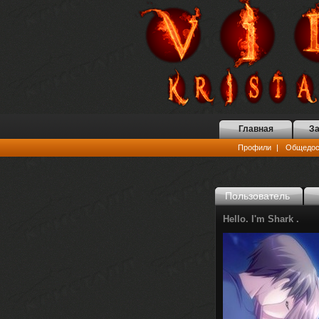
Главная
За
Профили
|
Общедост
Пользователь
Hello. I'm Shark .