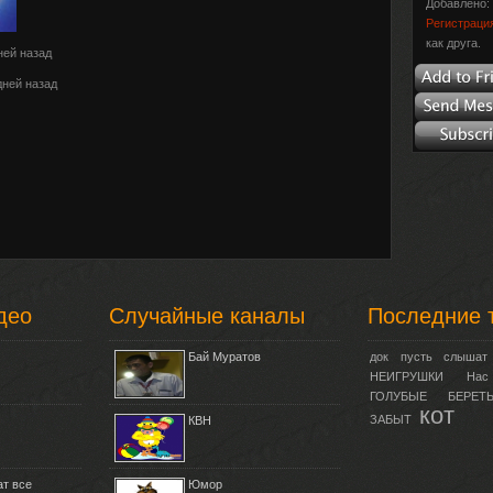
Добавлено: 
Регистраци
как друга.
ней назад
дней назад
део
Случайные каналы
Последние 
Бай Муратов
док
пусть
слышат
НЕИГРУШКИ
Нас
ГОЛУБЫЕ
БЕРЕТ
кот
ЗАБЫТ
КВН
т все
Юмор