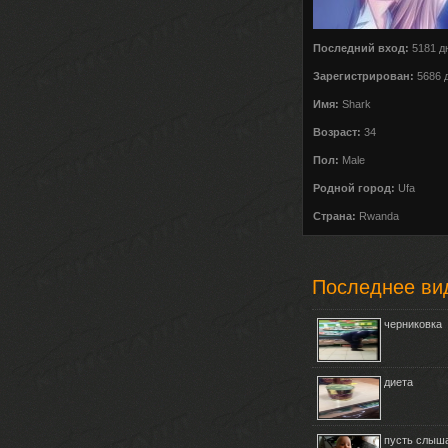
Последний вход:
5181 д
Зарегистрирован:
5686 
Имя:
Shark
Возраст:
34
Пол:
Male
Родной город:
Ufa
Страна:
Rwanda
Последнее ви
черниковка
диета
пусть слыша