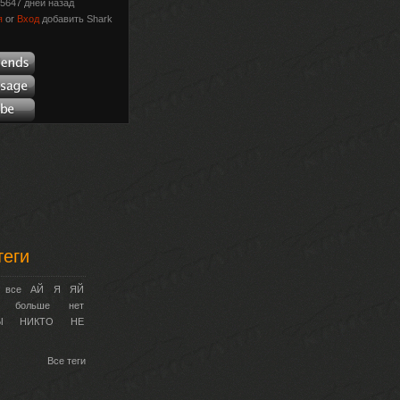
5647 дней назад
я
or
Вход
добавить Shark
теги
все
АЙ
Я
ЯЙ
больше
нет
Ы
НИКТО
НЕ
Все теги