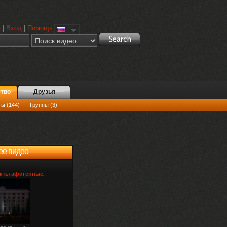
я
|
Вход
|
Помощь
тво
Друзья
ы (144)
|
Группы (3)
ее видео
ты афигенные.