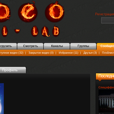
Регистраци
грузить
Смотреть
Каналы
Группы
Сообщес
упное видео (32)
|
Закрытое видео (0)
|
Избранное (11)
|
Друзья (3)
|
Плэйлист
Профиль
Последн
Спецэффек