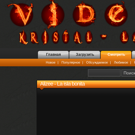
Главная
Загрузить
Смотреть
Новое
|
Популярное
|
Обсуждаемое
|
Любимое
|
Alizee - La isla bonita