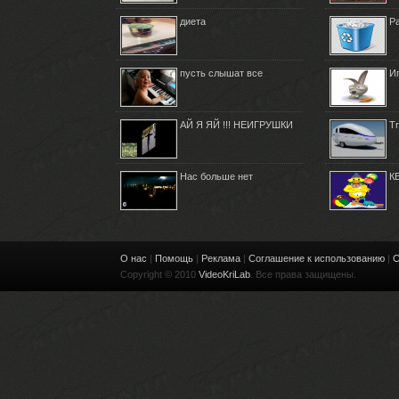
диета
Р
пусть слышат все
И
АЙ Я ЯЙ !!! НЕИГРУШКИ
Tr
Нас больше нет
К
О нас
|
Помощь
|
Реклама
|
Соглашение к использованию
|
С
Copyright © 2010
VideoKriLab
. Все права защищены.