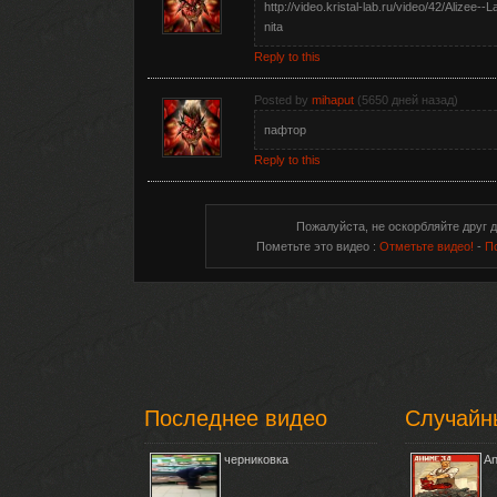
http://video.kristal-lab.ru/video/42/Alizee--L
nita
Reply to this
Posted by
mihaput
(5650 дней назад)
пафтор
Reply to this
Пожалуйста, не оскорбляйте друг д
Пометьте это видео :
Отметьте видео!
-
П
Последнее видео
Случайн
черниковка
An