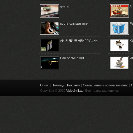
диета
An
пусть слышат все
Р
АЙ Я ЯЙ !!! НЕИГРУШКИ
Ю
Нас больше нет
И
О нас
|
Помощь
|
Реклама
|
Соглашение к использованию
|
С
Copyright © 2010
VideoKriLab
. Все права защищены.