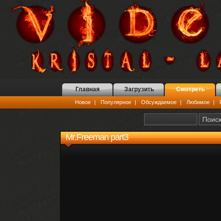
Главная
Загрузить
Смотреть
Новое
|
Популярное
|
Обсуждаемое
|
Любимое
|
Mr.Freeman part3