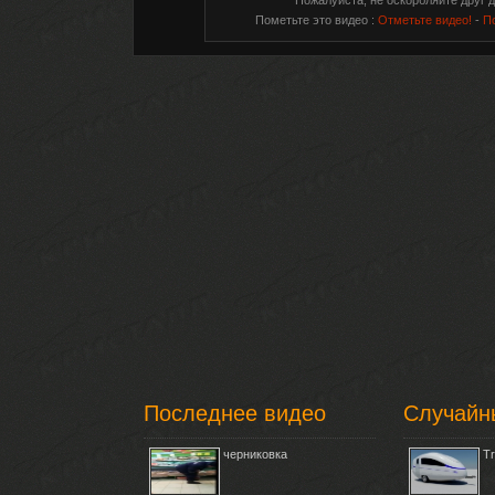
Пожалуйста, не оскорбляйте друг д
Пометьте это видео :
Отметьте видео!
-
П
Последнее видео
Случайн
черниковка
Tr